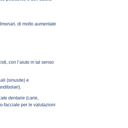
 Polmonari, di molto aumentate
sti, con l’aiuto in tal senso
li (sinusite)
e
ndibolari)
.
cate dentarie
(carie,
o-facciale per le valutazioni