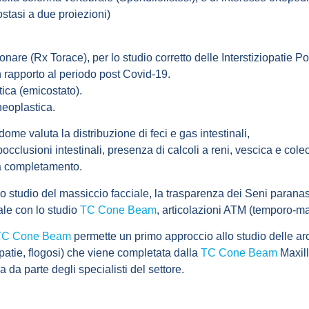
tostasi a due proiezioni)
onare (Rx Torace)
, per lo studio corretto delle Interstiziopatie
n rapporto al periodo post Covid-19.
ica (emicostato).
neoplastica.
Addome
valuta la distribuzione di feci e gas intestinali,
occlusioni intestinali, presenza di calcoli a reni, vescica e coleci
a completamento.
o studio del
massiccio facciale
, la trasparenza dei
Seni paranasa
ale
con lo studio
TC Cone Beam
,
articolazioni ATM (temporo-ma
TC Cone Beam
permette un primo approccio allo studio delle
ar
patie, flogosi) che viene completata dalla
TC Cone Beam
Maxill
a da parte degli specialisti del settore.