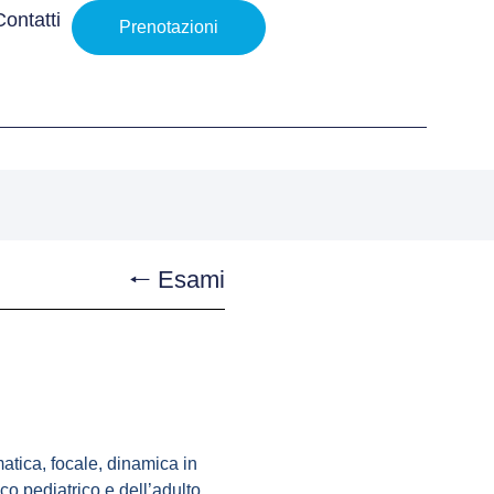
Contatti
Prenotazioni
🠐 Esami
atica, focale, dinamica in
co pediatrico e dell’adulto