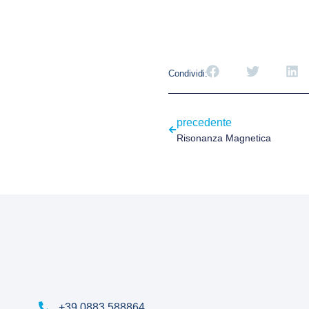
Condividi:
precedente
Risonanza Magnetica
+39 0883 588864