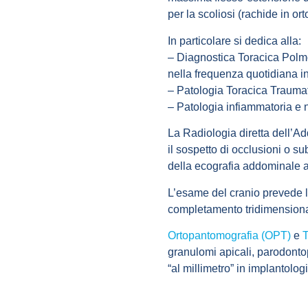
per la scoliosi (rachide in or
In particolare si dedica alla:
–
Diagnostica Toracica Polm
nella frequenza quotidiana i
–
Patologia Toracica Traumat
–
Patologia infiammatoria e 
La
Radiologia diretta dell’
il sospetto di occlusioni o sub
della ecografia addominale 
L’
esame del cranio
prevede l
completamento tridimension
Ortopantomografia (OPT)
e
granulomi apicali, parodonto
“al millimetro” in implantologi